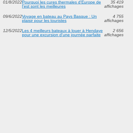
01/8/2022
Pourquoi les cures thermales d'Europe de
35 419
l'est sont les meilleures
affichages
09/6/2022
Voyage en bateau au Pays Basque : Un
4 755
plaisir pour les touristes
affichages
12/5/2022
Les 4 meilleurs bateaux à louer à Hendaye
2 656
pour une excursion d'une journée parfaite
affichages