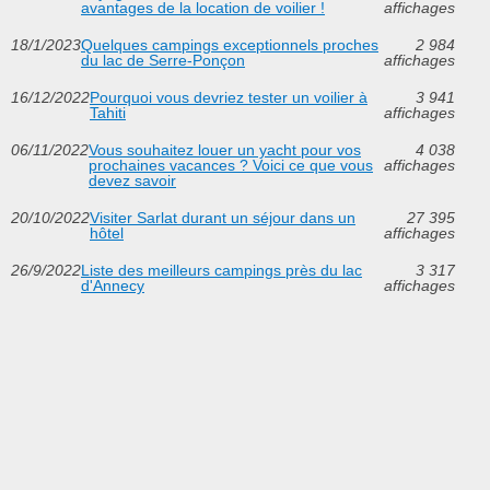
avantages de la location de voilier !
affichages
18/1/2023
Quelques campings exceptionnels proches
2 984
du lac de Serre-Ponçon
affichages
16/12/2022
Pourquoi vous devriez tester un voilier à
3 941
Tahiti
affichages
06/11/2022
Vous souhaitez louer un yacht pour vos
4 038
prochaines vacances ? Voici ce que vous
affichages
devez savoir
20/10/2022
Visiter Sarlat durant un séjour dans un
27 395
hôtel
affichages
26/9/2022
Liste des meilleurs campings près du lac
3 317
d'Annecy
affichages