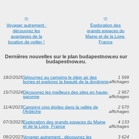
Voyager autrement :
Exploration des
découvrez les
grands espaces du
avantages de la
Maine et de la Loire,
location de voilier !
France
Dernières nouvelles sur le plan budapestnow.eu sur
budapestnow.eu.
18/2/2025
Séjournez au camping le plein air des
1 599
bories et explorez la beauté de la dordogne
affichages
15/7/2024
Découvrez les meilleurs des sites en haute-
2 957
garonne
affichages
11/4/2023
Camping cinq étoiles dans la vallée de
2 570
l'Ardèche
affichages
07/3/2023
Exploration des grands espaces du Maine
4 133
et de la Loire, France
affichages
08/2/2023
Voyager autrement : découvrez les
3 624