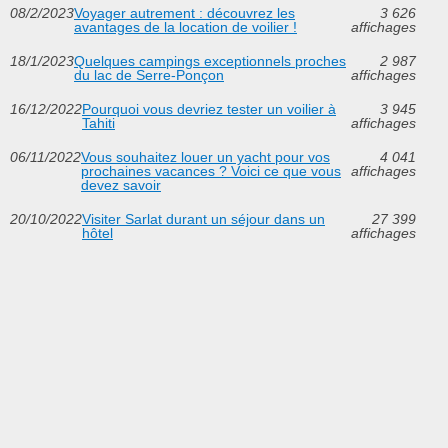
08/2/2023
Voyager autrement : découvrez les
3 626
avantages de la location de voilier !
affichages
18/1/2023
Quelques campings exceptionnels proches
2 987
du lac de Serre-Ponçon
affichages
16/12/2022
Pourquoi vous devriez tester un voilier à
3 945
Tahiti
affichages
06/11/2022
Vous souhaitez louer un yacht pour vos
4 041
prochaines vacances ? Voici ce que vous
affichages
devez savoir
20/10/2022
Visiter Sarlat durant un séjour dans un
27 399
hôtel
affichages