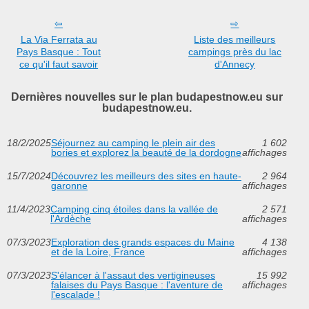
La Via Ferrata au
Liste des meilleurs
Pays Basque : Tout
campings près du lac
ce qu'il faut savoir
d'Annecy
Dernières nouvelles sur le plan budapestnow.eu sur
budapestnow.eu.
18/2/2025
Séjournez au camping le plein air des
1 602
bories et explorez la beauté de la dordogne
affichages
15/7/2024
Découvrez les meilleurs des sites en haute-
2 964
garonne
affichages
11/4/2023
Camping cinq étoiles dans la vallée de
2 571
l'Ardèche
affichages
07/3/2023
Exploration des grands espaces du Maine
4 138
et de la Loire, France
affichages
07/3/2023
S'élancer à l'assaut des vertigineuses
15 992
falaises du Pays Basque : l'aventure de
affichages
l'escalade !